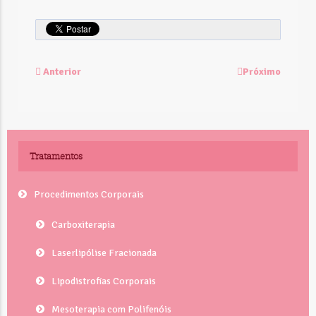
Anterior
Próximo
Tratamentos
Procedimentos Corporais
Carboxiterapia
Laserlipólise Fracionada
Lipodistrofias Corporais
Mesoterapia com Polifenóis