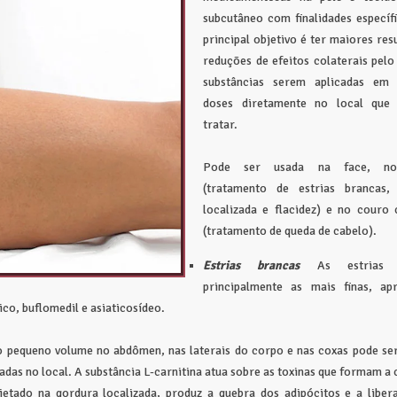
subcutâneo com finalidades específ
principal objetivo é ter maiores res
reduções de efeitos colaterais pelo
substâncias serem aplicadas em
doses diretamente no local que
tratar.
Pode ser usada na face, n
(tratamento de estrias brancas,
localizada e flacidez) e no couro 
(tratamento de queda de cabelo).
Estrias brancas
As estrias a
principalmente as mais finas, ap
co, buflomedil e asiaticosídeo.
pequeno volume no abdômen, nas laterais do corpo e nas coxas pode ser
adas no local. A substância L-carnitina atua sobre as toxinas que formam a c
njetado na gordura localizada, produz a quebra dos adipócitos e a liber