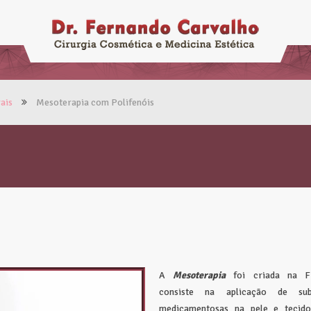
rais
Mesoterapia com Polifenóis
A
M
esoterapia
foi criada na F
consiste na aplicação de subs
medicamentosas na pele e tecido