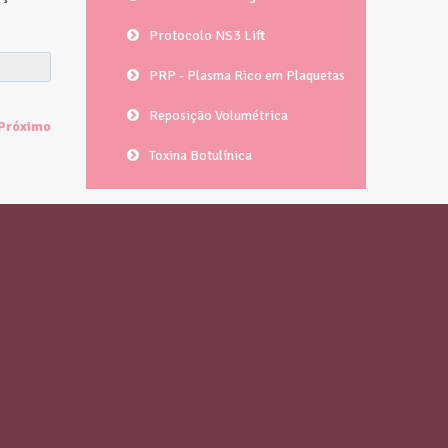
Protocolo NS3 Lift
PRP - Plasma Rico em Plaquetas
Reposição Volumétrica
Próximo
Toxina Botulínica