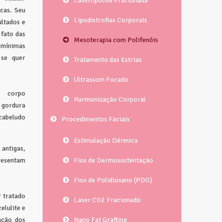
Laserlipólise Fracionada
icas. Seu
Lipodistrofias Corporais
ultados e
 fato das
Mesoterapia com Polifenóis
 mínimas
 se quer
Tratamento das Estrias
Ultrassom Focado
o corpo
Harmonização Corporal
 gordura
cabeludo
Procedimentos Faciais
Estimulação Dérmica
ntigas,
resentam
Fios de Dermosustentação
Fios de Polidioxano (PDO)
 tratado
Laser CO2 Fracionado
elulite e
ação dos
Nano Fat Grafting